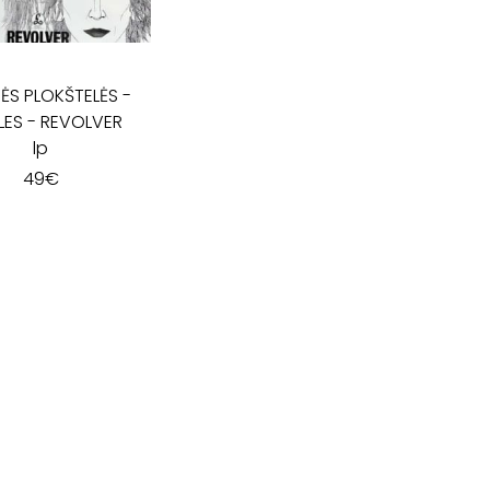
INĖS PLOKŠTELĖS
-
LES - REVOLVER
lp
49
€
I - V: 10 - 19
VI: 10 - 15
VII:
---------