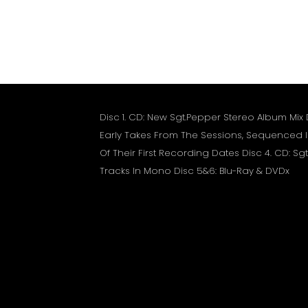
Disc 1. CD: New Sgt.Pepper Stereo Album Mix
Early Takes From The Sessions, Sequenced 
Of Their First Recording Dates Disc 4. CD: 
Tracks In Mono Disc 5&6: Blu-Ray & DVDx