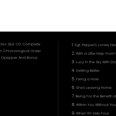
 Disc 2&3. CD: Complete
Sgt. Pepper's Lonely H
In Chronological Order
With a Little Help From
Sgt Opepper And Bonus
Lucy In the Sky With 
Getting Better
Fixing a Hole
She's Leaving Home
Being For the Benefit of 
Within You Without Yo
When I'm Sixty Four