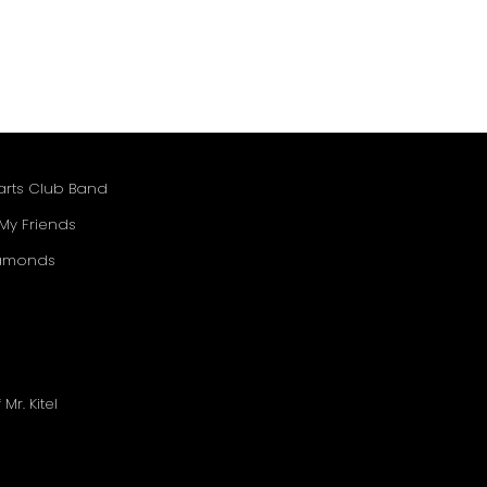
earts Club Band
 My Friends
Diamonds
Mr. Kitel
u