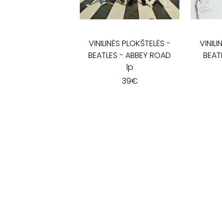
VINILINĖS PLOKŠTELĖS
-
VINIL
BEATLES - ABBEY ROAD
BEAT
lp
39
€
SALONAS „LYRA"
KĘSTUČIO G. 26
LT-08115 VILNIUS
(+370 5) 262 35 96
INFO@LYRA.LT