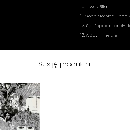
Lovely Rita
Good Morning Good 
Sgt. Pepper's Lonely 
A Day In the Life
Susiję produktai