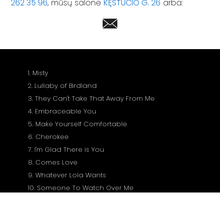
262 35 96
, mūsų salone
KĘSTUČIO G. 26
arba:
1. Misty
2. Lullaby of Birdland
3. They Can't Take That Away From Me
4. Embraceable You
5. Make Yourself Comfortable
6. Cherokee
7. I'm Glad There is You
8. Comes Love
9. Whatever Lola Wants
10. Someone To Watch Over Me
11. Broken Hearted Melody
12. It's Crazy