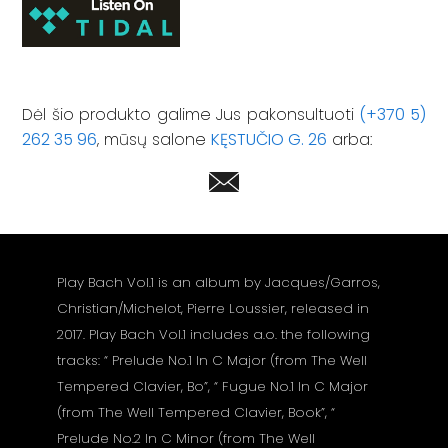
Dėl šio produkto galime Jus pakonsultuoti
(+370 5)
262 35 96
, mūsų salone
KĘSTUČIO G. 26
arba:
Play Bach Vol.1 is an album by Jacques/Garros,
Christian/Michelot, Pierre Loussier, released in
2017. Play Bach Vol.1 includes a.o. the following
tracks: “ Prelude No.1 In C Major (from The Well
Tempered Clavier, Bo”, “ Fugue No.1 In C Major
(from The Well Tempered Clavier, Book”, “
Prelude No.2 In C Minor (from The Well