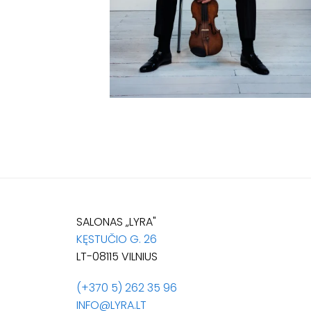
SALONAS „LYRA"
KĘSTUČIO G. 26
LT-08115 VILNIUS
(+370 5) 262 35 96
INFO@LYRA.LT