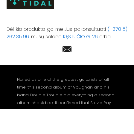
Dėl šio produkto galime Jus pakonsultuoti
(+370 5)
262 35 96
, mūsų salone
KĘSTUČIO G. 26
arba:
Hailed as one of the greatest guitarists of all
time, this second album of Vaughan and his
band Double Trouble did everything a second
album should do. It confirmed that Stevie Ray
was no fluke, and it cemented his status as one
of the modern blues giants.