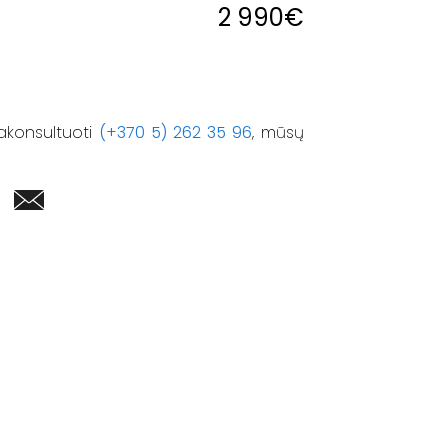
2 990
€
akonsultuoti
(+370 5) 262 35 96
, mūsų