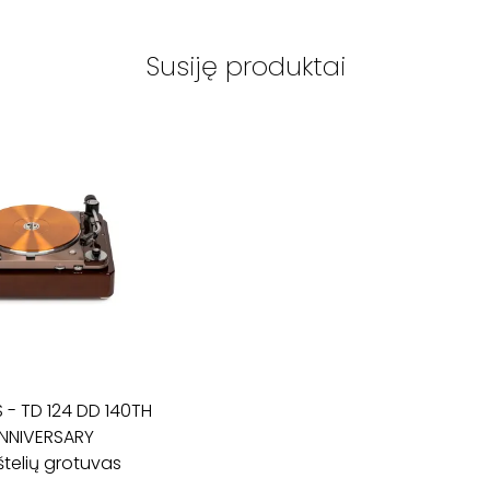
Susiję produktai
S
-
TD 124 DD 140TH
NNIVERSARY
štelių grotuvas