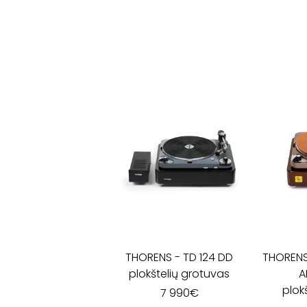
THORENS
-
TD 124 DD
THOREN
plokštelių grotuvas
A
plok
7 990
€