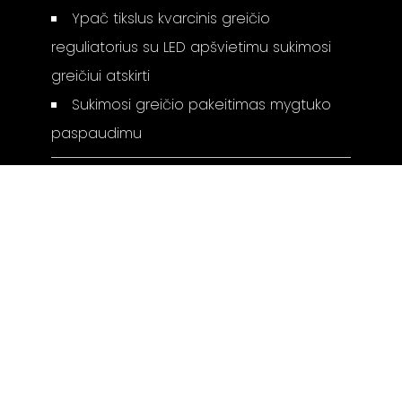
Ypač tikslus kvarcinis greičio
reguliatorius su LED apšvietimu sukimosi
greičiui atskirti
Sukimosi greičio pakeitimas mygtuko
paspaudimu
Matmenys (a x p x g): 15 x 40 x 35
Svoris: 7 kg
Gamintojo puslapis:
RADIUS 7
I - V: 10 - 19
SALONAS „LYRA"