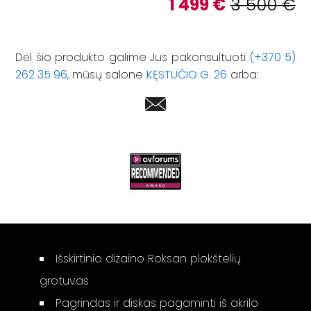
1 499
€
3 500
€
Dėl šio produkto galime Jus pakonsultuoti
(+370 5)
262 35 96
, mūsų salone
KĘSTUČIO G. 26
arba:
Išskirtinio dizaino Roksan plokštelių
grotuvas
Pagrindas ir diskas pagaminti iš akrilo