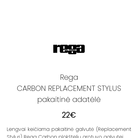
Rega
CARBON REPLACEMENT STYLUS
pakaitinė adatėlė
22
€
Lengvai keičiama pakaitinė galvutė (Replacement
Stylus) Rega Carbon plokštelių grotuvo galvutei.