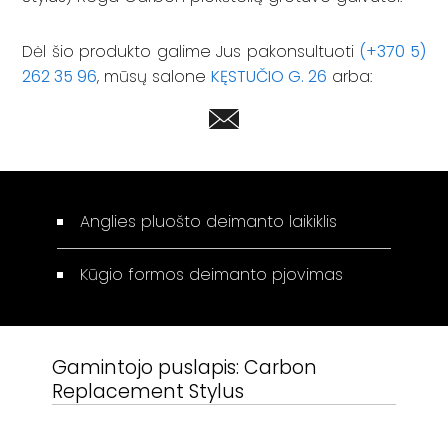
Dėl šio produkto galime Jus pakonsultuoti
(+370 5)
262 35 96
, mūsų salone
KĘSTUČIO G. 26
arba:
Anglies pluošto deimanto laikiklis
Kūgio formos deimanto pjovimas
Gamintojo puslapis:
Carbon
Replacement Stylus