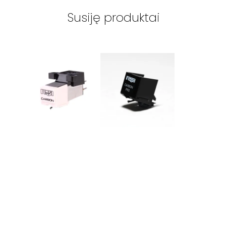
Susiję produktai
REGA
-
CARBON
REGA
-
CARBON
(MM)
PRO UPGRADE
plokštelių
STYLUS
grotuvo galvutė
pakaitinė
adatėlė
45
€
39
€