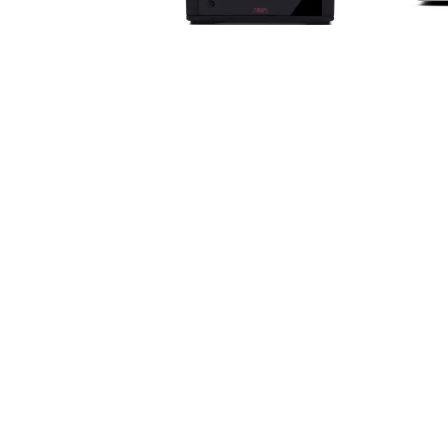
REGA
-
FONO MM (MK5)
CAMBRI
korekcinis stiprintuvas
korekc
279
€
SALONAS „LYRA"
KĘSTUČIO G. 26
LT-08115 VILNIUS
(+370 5) 262 35 96