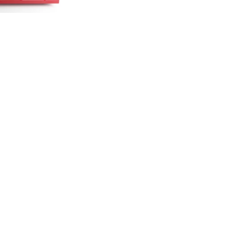
GA
-
PLANAR 2
štelių grotuvas
nuo
649
€