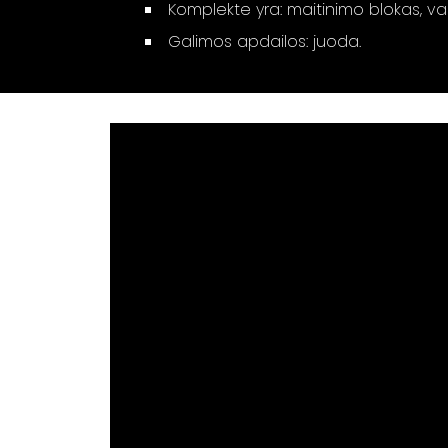
Komplekte yra: maitinimo blokas, v
Galimos apdailos: juoda.