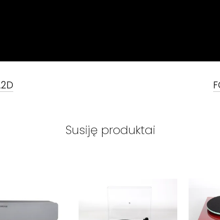
A2D
F
Susiję produktai