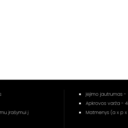
s
Įėjimo jautrumas 
Apkrovos varža - 
imu įrašymui į
Matmenys (a x p x g)