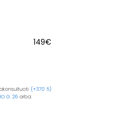
149
€
akonsultuoti
(+370 5)
IO G. 26
arba: