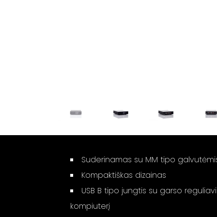
Suderinamas su MM tipo galvutėmi
Kompaktiškas dizainas
USB B tipo jungtis su garso reguliav
kompiuterį