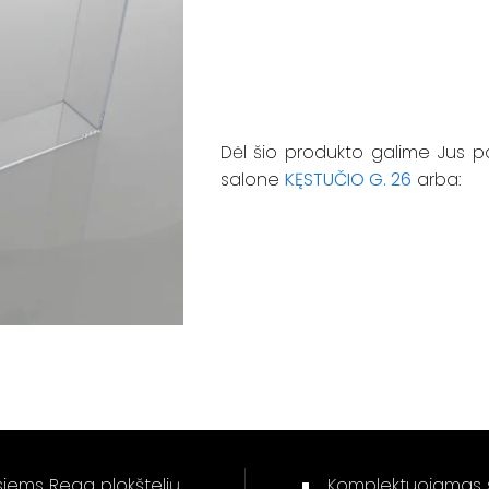
Dėl šio produkto galime Jus p
salone
KĘSTUČIO G. 26
arba:
isiems Rega plokštelių
Komplektuojamas su