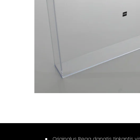
Originalus Rega dangtis tinkantis v