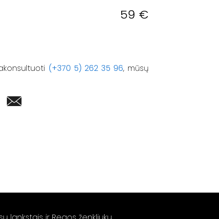
59
€
akonsultuoti
(+370 5) 262 35 96
, mūsų
 lankstais ir Regos ženkliuku