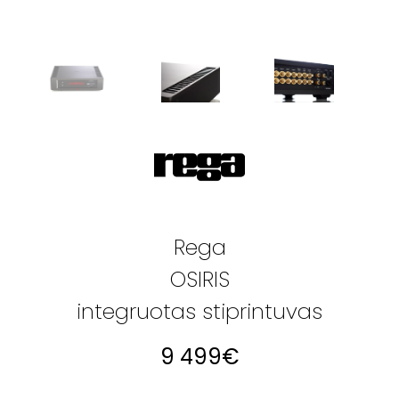
Rega
OSIRIS
integruotas stiprintuvas
9 499
€