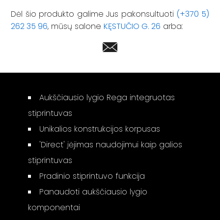
Dėl šio produkto galime Jus pakonsultuoti
(+370 5)
262 35 96
, mūsų salone
KĘSTUČIO G. 26
arba:
Aukščiausio lygio Rega integruotas
stiprintuvas
Unikalios konstrukcijos korpusas
'Direct' įėjimas naudojimui kaip galios
stiprintuvas
Pradinio stiprintuvo funkcija
Panaudoti aukščiausio lygio
komponentai