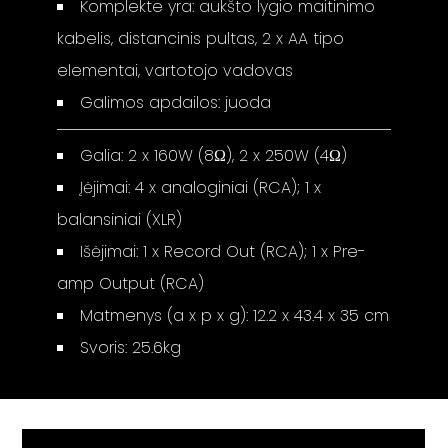
Komplekte yra: aukšto lygio maitinimo
kabelis, distancinis pultas, 2 x AA tipo
elementai, vartotojo vadovas
Galimos apdailos: juoda
Galia: 2 x 160W (8Ω), 2 x 250W (4Ω)
Įėjimai: 4 x analoginiai (RCA); 1 x
balansiniai (XLR)
Išėjimai: 1 x Record Out (RCA); 1 x Pre-
amp Output (RCA)
Matmenys (a x p x g): 12.2 x 43.4 x 35 cm
Svoris: 25.6kg