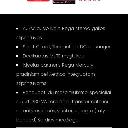
Aukščiausio lygio Rega stereo galios
stiprintuvas
Short Circuit, Thermal bei DC apsaugos
Dedikuotas MUTE mygtukas
Idealus partneris Rega Mercury
pradiniam bei Aethos integruotam
stiprintuvams
Panaudoti du mažo triukšmo, specialiai
sukurti 330 VA toroidiniai transformatoriai
su aukštos klasės, visiškai sujungta (fully
bonded) šerdies medžiaga.