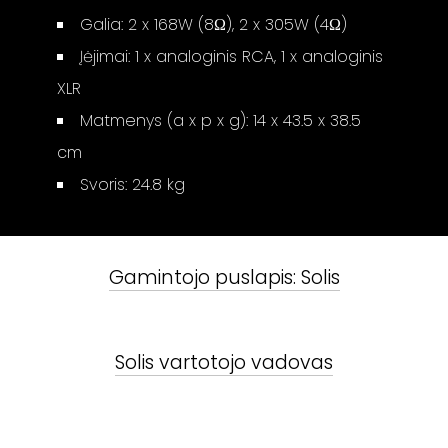
Galia: 2 x 168W (8Ω), 2 x 305W (4Ω)
Įėjimai: 1 x analoginis RCA, 1 x analoginis
XLR
Matmenys (a x p x g): 14 x 43.5 x 38.5
cm
Svoris: 24.8 kg
Gamintojo puslapis:
Solis
Solis
vartotojo vadovas