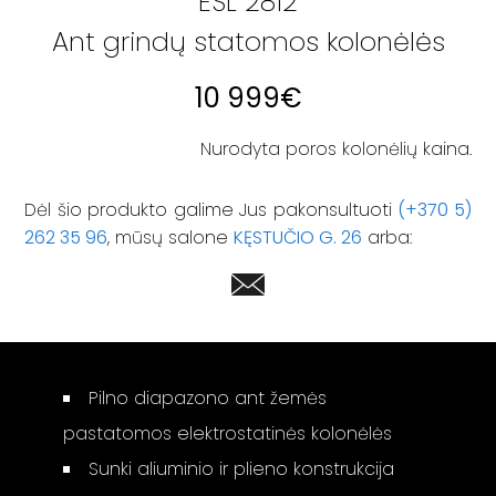
ESL 2812
Ant grindų statomos kolonėlės
10 999
€
Nurodyta poros kolonėlių kaina.
Dėl šio produkto galime Jus pakonsultuoti
(+370 5)
262 35 96
, mūsų salone
KĘSTUČIO G. 26
arba:
Pilno diapazono ant žemės
pastatomos elektrostatinės kolonėlės
Sunki aliuminio ir plieno konstrukcija