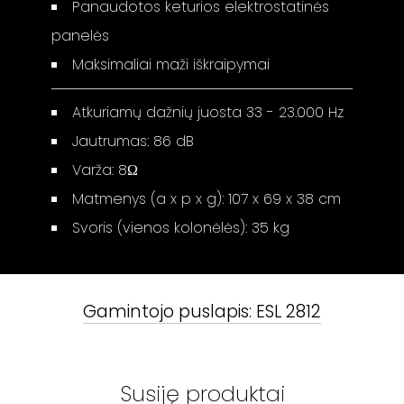
Panaudotos keturios elektrostatinės
panelės
Maksimaliai maži iškraipymai
Atkuriamų dažnių juosta 33 - 23.000 Hz
Jautrumas: 86 dB
Varža: 8Ω
Matmenys (a x p x g): 107 x 69 x 38 cm
Svoris (vienos kolonėlės): 35 kg
Gamintojo puslapis:
ESL 2812
Susiję produktai