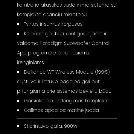
kambario akustikos suderinimo sistema su
komplekte esančiu mikrofonu
Tvirtas ir sunkus korpusas
Kolonėlė gali būti konfigūruojama ir
valdoma Paradigm Subwoofer Control
App programėle išmaniesiems
įrenginiams
Defiance WT Wireless Module (199€)
siųstuvo ir imtuvo pagalba gali būti
prijungiama prie sistemos bevieliu būdu
Garsiakalbio uždengimas komplekte
Galimos apdailos: matinė juoda
Stiprintuvo galia: 900W