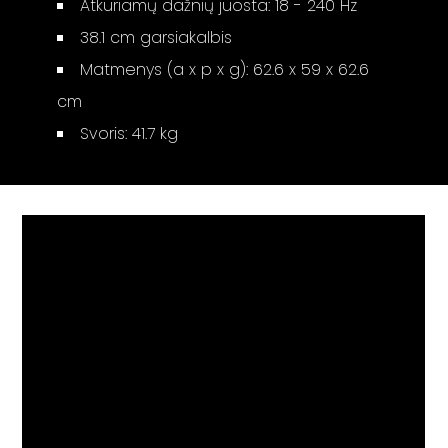
Atkuriamų dažnių juosta: 18 - 240 Hz
38.1 cm garsiakalbis
Matmenys (a x p x g): 62.6 x 59 x 62.6
cm
Svoris: 41.7 kg