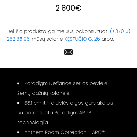
2 800
€
Dėl šio produkto galime Jus pakonsultuoti
(+370 5)
262 35 96
, mūsų salone
KĘSTUČIO G. 26
arba:
Paradigm Defiance serijos bevielė
žemų dažnių kolonėlė
38.1 cm itin didelės eigos garsiakalbis
su patentuota Paradigm ART™
technologija
Anthem Room Correction - ARC™