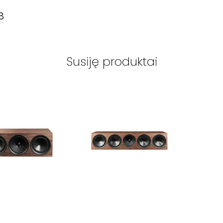
B
Susiję produktai
M
-
PREMIER 520LCR
PARADIGM
-
PREMIER 620C
PARADI