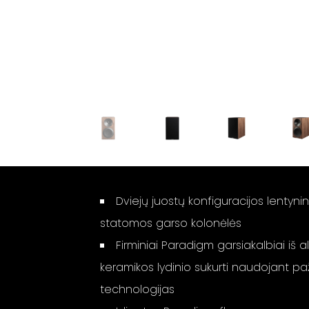
Dviejų juostų konfiguracijos lentynin
statomos garso kolonėlės
Firminiai Paradigm garsiakalbiai iš a
keramikos lydinio sukurti naudojant p
technologijas