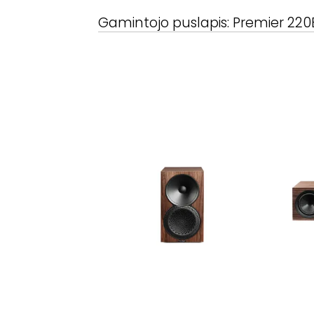
Gamintojo puslapis:
Premier 220
PARADIGM
-
PREMIER 120B
PARADIG