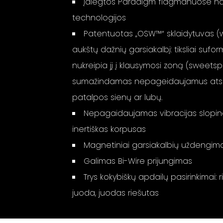
Įdiegtos Paradigm flagmanuose 
technologijos
Patentuotas
„OSW™“ sklaidytuvas (
aukštų dažnių garsiakalbį: tiksliai sufo
nukreipia jį į klausymosi zoną (sweetspo
sumažindamas nepageidaujamus atsp
patalpos sienų ar lubų
.
Nepagaidaujamas vibracijas slopina
inertiškas korpusas
Magnetiniai garsiakalbių uždengim
Galimas Bi-Wire prijungimas
Trys kokybiškų apdailų pasirinkimai: 
juoda, juodas riešutas