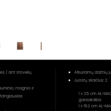
ės / ant stovelių
Atkuriamų dažnių j
Juostų skaičius: 2
liuminio, magnio ir
1 x 2.5 cm AL-MA
ažangiausias
garsiakalbis
1 x 15.2 cm AL-M