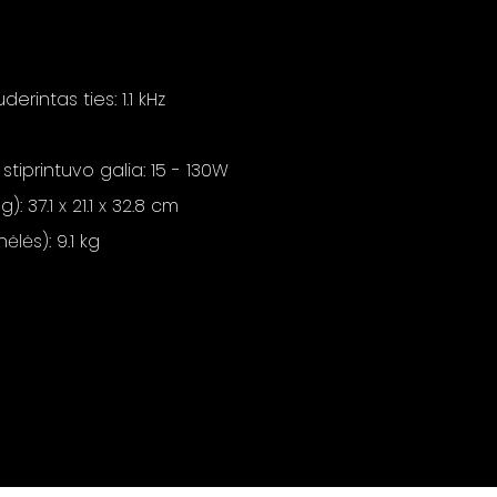
uderintas ties: 1.1 kHz
printuvo galia: 15 - 130W
: 37.1 x 21.1 x 32.8 cm
ėlės): 9.1 kg