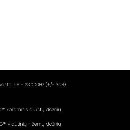
uosta: 58 - 23.000Hz (+/- 3dB)
C™ keraminis aukštų dažnių
AG™ vidutinių - žemų dažnių