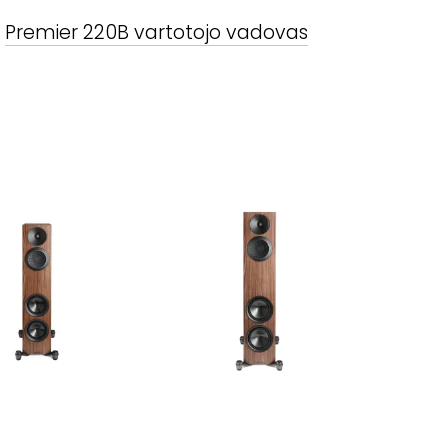
Premier 220B
vartotojo vadovas
GM
-
PREMIER 720F
PARADIGM
-
PREMIER 820F