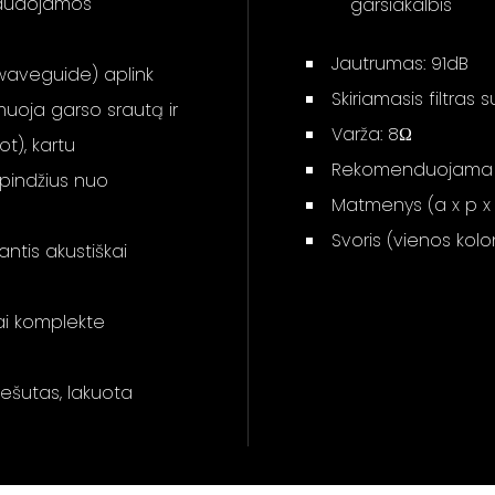
naudojamos
garsiakalbis
Jautrumas: 91dB
waveguide) aplink
Skiriamasis filtras s
rmuoja garso srautą ir
Varža: 8Ω
t), kartu
Rekomenduojama sti
indžius nuo
Matmenys (a x p x g)
Svoris (vienos kolon
ntis akustiškai
ai komplekte
riešutas, lakuota