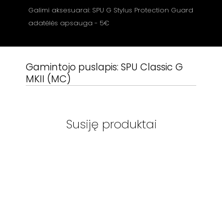
Galimi aksesuarai: SPU G Stylus Protection Guard
adatėlės apsauga - 5€
Gamintojo puslapis:
SPU Classic G
MKII (MC)
Susiję produktai