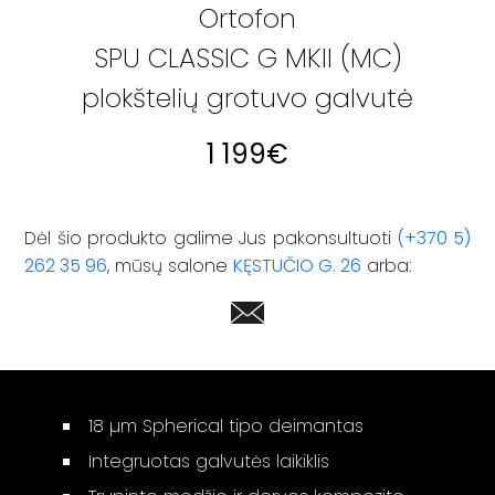
Ortofon
SPU CLASSIC G MKII (MC)
plokštelių grotuvo galvutė
1 199
€
Dėl šio produkto galime Jus pakonsultuoti
(+370 5)
262 35 96
, mūsų salone
KĘSTUČIO G. 26
arba:
18 µm Spherical tipo deimantas
Integruotas galvutės laikiklis