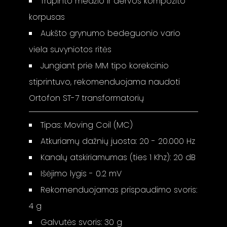
Trupinto medžio ir dervos kompozito
korpusas
Aukšto grynumo bedeguonio vario
viela suvyniotos ritės
Jungiant prie MM tipo korekcinio
stiprintuvo, rekomenduojama naudoti
Ortofon ST-7 transformatorių
Tipas: Moving Coil (MC)
Atkuriamų dažnių juosta: 20 - 20.000 Hz
Kanalų atskiriamumas (ties 1 Khz): 20 dB
Išėjimo lygis - 0.2 mV
Rekomenduojamas prispaudimo svoris:
4 g
Galvutės svoris: 30 g