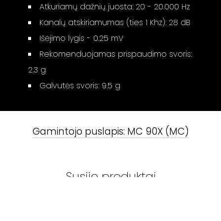
Atkuriamų dažnių juosta: 20 - 20.000 Hz
Kanalų atskiriamumas (ties 1 Khz): 28 dB
Išėjimo lygis - 0.25 mV
Rekomenduojamas prispaudimo svoris:
2.3 g
Galvutės svoris: 9.5 g
Gamintojo puslapis:
MC 90X (MC)
Susiję produktai