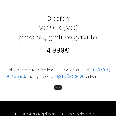
Ortofon
MC 90X (MC)
plokštelių grotuvo galvutė
4 999
€
Dėl šio produkto galime Jus pakonsultuoti
(+370 5)
262 35 96
, mūsų salone
KĘSTUČIO G. 26
arba:
Ortofon Replicant 100 tipo deimantas