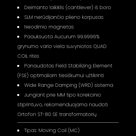
Deimanto laikiklis (cantilever) iš boro
SLM nerūdijančio plieno korpusas
Neodimio magnetas
Paauksuota Aucurum 99.9999%
grynumo vario viela suvyniotos QUAD
COIL ritės
Panaudotas Field Stabilizing Element
(FSE) optimaliam tiesiškumui užtikrinti
Wide Range Damping (WRD) sistema
Jungiant prie MM tipo korekcinio
stiprintuvo, rekomenduojama naudoti
Ortofon ST-80 SE transformatorių
Tipas: Moving Coil (MC)