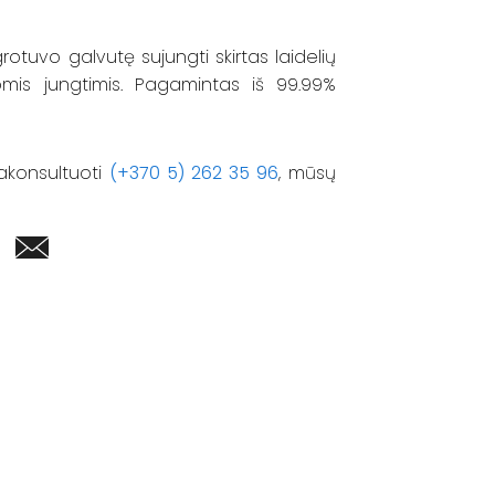
 grotuvo galvutę sujungti skirtas laidelių
mis jungtimis. Pagamintas iš 99.99%
akonsultuoti
(+370 5) 262 35 96
, mūsų