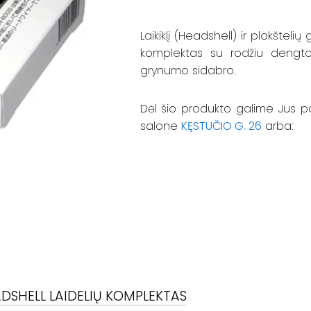
Laikiklį (Headshell) ir plokštelių
komplektas su rodžiu dengto
grynumo sidabro.
Dėl šio produkto galime Jus p
salone
KĘSTUČIO G. 26
arba:
DSHELL LAIDELIŲ KOMPLEKTAS