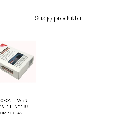
Susiję produktai
TOFON
-
LW 7N
SHELL LAIDELIŲ
OMPLEKTAS