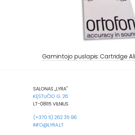
Gamintojo puslapis:
Cartridge Al
SALONAS „LYRA"
KĘSTUČIO G. 26
LT-08115 VILNIUS
(+370 5) 262 35 96
INFO@LYRA.LT