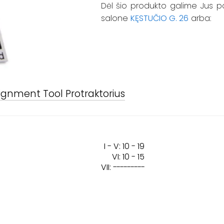
Dėl šio produkto galime Jus p
salone
KĘSTUČIO G. 26
arba:
ignment Tool Protraktorius
I - V: 10 - 19
VI: 10 - 15
VII:
---------