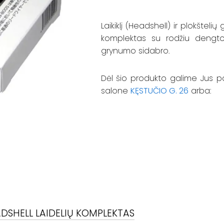
Laikiklį (Headshell) ir plokštelių
komplektas su rodžiu dengto
grynumo sidabro.
Dėl šio produkto galime Jus p
salone
KĘSTUČIO G. 26
arba:
DSHELL LAIDELIŲ KOMPLEKTAS