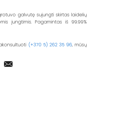
 grotuvo galvutę sujungti skirtas laidelių
mis jungtimis. Pagamintas iš 99.99%
akonsultuoti
(+370 5) 262 35 96
, mūsų