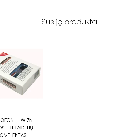
Susiję produktai
TOFON
-
LW 7N
SHELL LAIDELIŲ
OMPLEKTAS