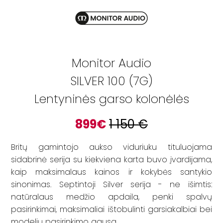
Monitor Audio
SILVER 100 (7G)
Lentyninės garso kolonėlės
899
€
1 150
€
Britų gamintojo aukso viduriuku tituluojama
sidabrinė serija su kiekviena karta buvo įvardijama,
kaip maksimalaus kainos ir kokybės santykio
sinonimas. Septintoji Silver serija - ne išimtis:
natūralaus medžio apdaila, penki spalvų
pasirinkimai, maksimaliai ištobulinti garsiakalbiai bei
modelių pasirinkimo gausa.