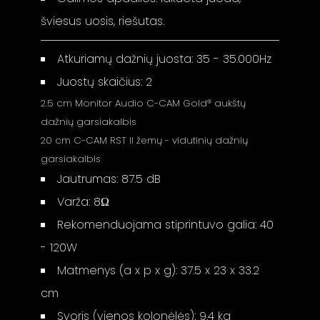
šviesus uosis, riešutas.
Atkuriamų dažnių juosta: 35 - 35.000Hz
Juostų skaičius: 2
2.5 cm Monitor Audio C-CAM Gold® aukštų
dažnių garsiakalbis
20 cm C-CAM RST II žemų - vidutinių dažnių
garsiakalbis
Jautrumas: 87.5 dB
Varža: 8Ω
Rekomenduojama stiprintuvo galia: 40
- 120W
Matmenys (a x p x g): 37.5 x 23 x 33.2
cm
Svoris (vienos kolonėlės): 9.4 kg