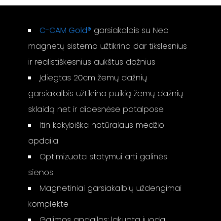
C-CAM Gold®
garsiakalbis su Neo
magnetų sistema užtikrina dar tikslesnius
ir realistiškesnius aukštus dažnius
Įdiegtas 20cm žemų dažnių
garsiakalbis užtikrina puikią žemų dažnių
sklaidą net ir didesnėse patalpose
Itin kokybiška natūralaus medžio
apdaila
Optimizuota statymui arti galinės
sienos
Magnetiniai garsiakalbių uždengimai
komplekte
Galimos apdailos: lakuota juoda,