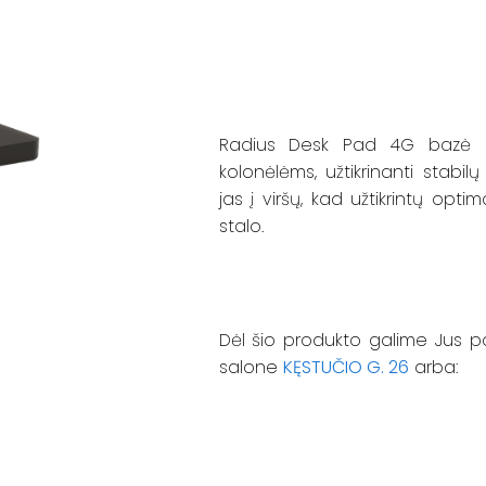
Radius Desk Pad 4G bazė R
kolonėlėms, užtikrinanti stabil
jas į viršų, kad užtikrintų opti
stalo.
Dėl šio produkto galime Jus p
salone
KĘSTUČIO G. 26
arba: