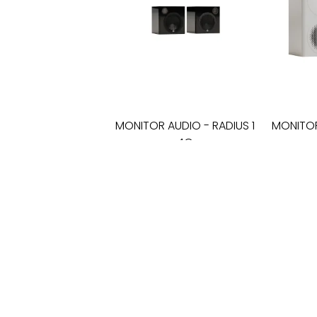
MONITOR AUDIO
-
RADIUS 1
MONITO
4G
lentyninės garso kolonėlės
lentynin
475
€
SALONAS „LYRA"
KĘSTUČIO G. 26
LT-08115 VILNIUS