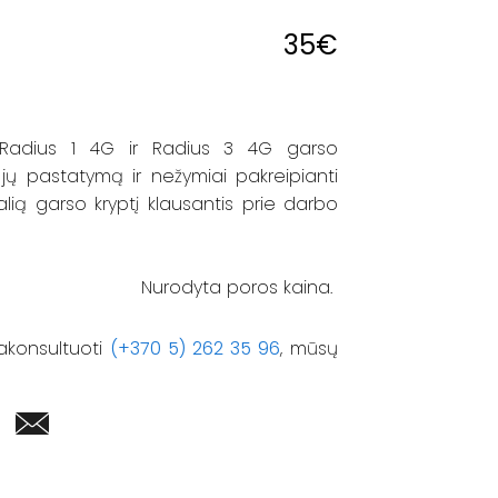
35
€
adius 1 4G ir Radius 3 4G garso
ų jų pastatymą ir nežymiai pakreipianti
malią garso kryptį klausantis prie darbo
Nurodyta poros kaina.
akonsultuoti
(+370 5) 262 35 96
, mūsų