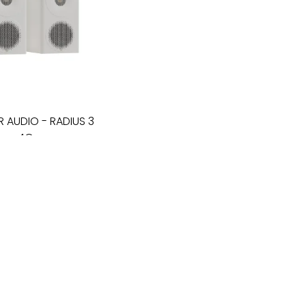
R AUDIO
-
RADIUS 3
4G
ės garso kolonėlės
675
€
I - V: 10 - 19
VI: 10 - 15
VII:
---------