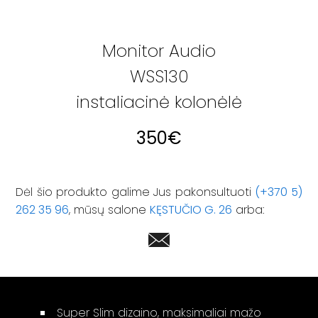
Monitor Audio
WSS130
instaliacinė kolonėlė
350
€
Dėl šio produkto galime Jus pakonsultuoti
(+370 5)
262 35 96
, mūsų salone
KĘSTUČIO G. 26
arba:
Super Slim dizaino, maksimaliai mažo