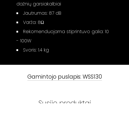
dažnių garsiakalbiai
Jautrumas: 87 dB
Varža: 8Ω
Rekomenduojama stiprintuvo galia: 10
- 100W
Svoris: 1.4 kg
Gamintojo puslapis:
WSS130
Susiję produktai