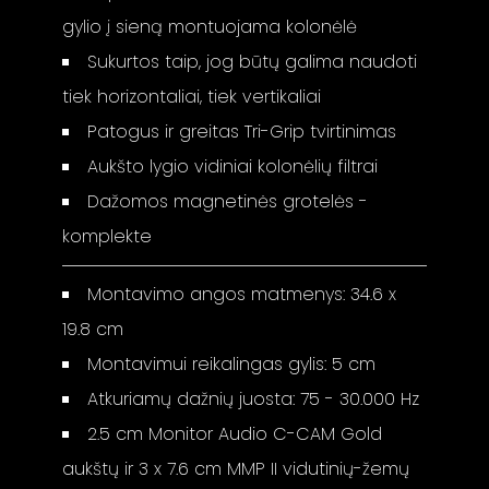
gylio į sieną montuojama kolonėlė
Sukurtos taip, jog būtų galima naudoti
tiek horizontaliai, tiek vertikaliai
Patogus ir greitas Tri-Grip tvirtinimas
Aukšto lygio vidiniai kolonėlių filtrai
Dažomos magnetinės grotelės -
komplekte
Montavimo angos matmenys: 34.6 x
19.8 cm
Montavimui reikalingas gylis: 5 cm
Atkuriamų dažnių juosta: 75 - 30.000 Hz
2.5 cm Monitor Audio C-CAM Gold
aukštų ir 3 x 7.6 cm MMP II vidutinių-žemų