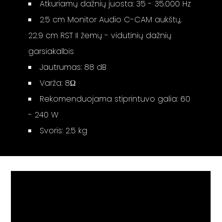
Atkuriamų dažnių juosta: 35 - 35.000 Hz
2.5 cm Monitor Audio C-CAM aukštų,
22.9 cm RST II žemų - vidutinių dažnių
garsiakalbis
Jautrumas: 88 dB
Varža: 8Ω
Rekomenduojama stiprintuvo galia: 60
- 240 W
Svoris: 2.5 kg