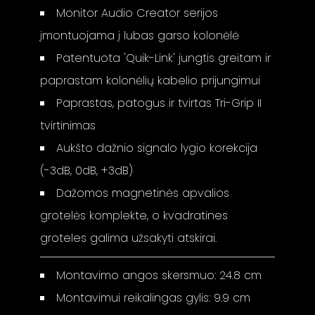
Monitor Audio Creator serijos
įmontuojama į lubas garso kolonėlė
Patentuota 'Quik-Link' jungtis greitam ir
paprastam kolonėlių kabelio prijungimui
Paprastas, patogus ir tvirtas Tri-Grip II
tvirtinimas
Aukšto dažnio signalo lygio korekcija
(-3dB, 0dB, +3dB)
Dažomos magnetinės apvalios
grotelės komplekte, o kvadratines
groteles galima užsakyti atskirai.
Montavimo angos skersmuo: 24.8 cm
Montavimui reikalingas gylis: 9.9 cm