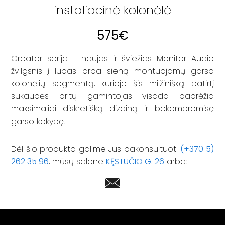
instaliacinė kolonėlė
575
€
Creator serija - naujas ir šviežias Monitor Audio
žvilgsnis į lubas arba sieną montuojamų garso
kolonėlių segmentą, kurioje šis milžinišką patirtį
sukaupęs britų gamintojas visada pabrėžia
maksimaliai diskretišką dizainą ir bekompromisę
garso kokybę.
Dėl šio produkto galime Jus pakonsultuoti
(+370 5)
262 35 96
, mūsų salone
KĘSTUČIO G. 26
arba: