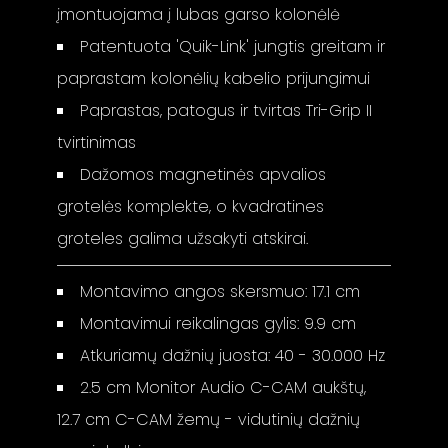
įmontuojama į lubas garso kolonėlė
Patentuota 'Quik-Link' jungtis greitam ir
paprastam kolonėlių kabelio prijungimui
Paprastas, patogus ir tvirtas Tri-Grip II
tvirtinimas
Dažomos magnetinės apvalios
grotelės komplekte, o kvadratines
groteles galima užsakyti atskirai.
Montavimo angos skersmuo: 17.1 cm
Montavimui reikalingas gylis: 9.9 cm
Atkuriamų dažnių juosta: 40 - 30.000 Hz
2.5 cm Monitor Audio C-CAM aukštų,
12.7 cm C-CAM žemų - vidutinių dažnių