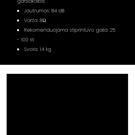
garsiakalbis
Jautrumas: 84 dB
Varža: 8Ω
Rekomenduojama stiprintuvo galia: 25
- 100 W
Svoris: 1.4 kg