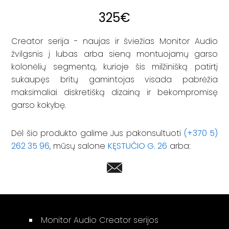
325
€
Creator serija - naujas ir šviežias Monitor Audio
žvilgsnis į lubas arba sieną montuojamų garso
kolonėlių segmentą, kurioje šis milžinišką patirtį
sukaupęs britų gamintojas visada pabrėžia
maksimaliai diskretišką dizainą ir bekompromisę
garso kokybę.
Dėl šio produkto galime Jus pakonsultuoti
(+370 5)
262 35 96
, mūsų salone
KĘSTUČIO G. 26
arba:
Monitor Audio Creator serijos