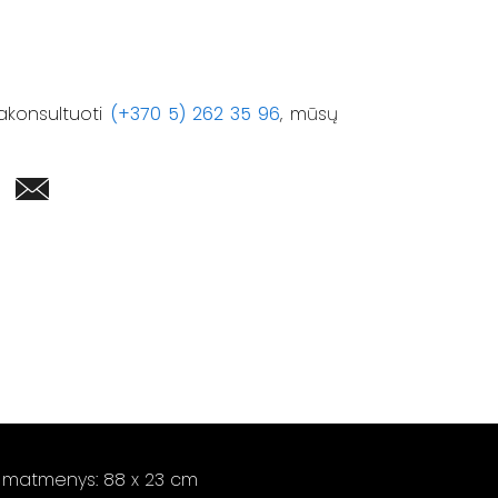
akonsultuoti
(+370 5) 262 35 96
, mūsų
matmenys: 88 x 23 cm