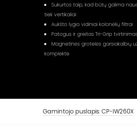
Sukurtos taip, kad būtų galima naudo
tiek vertikaliai
Aukšto lygio vidiniai kolonėlių filtrai
Patogus ir greitas Tri-Grip tvirtinima
Magnetinės grotelės garsiakalbių 
komplekte
Gamintojo puslapis:
CP-IW260X