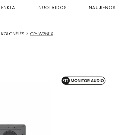
ŽENKLAI
NUOLAIDOS
NAUJIENOS
S KOLONĖLĖS
>
CP-IW260X