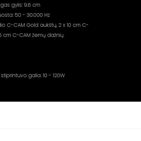
gas gylis: 9.6 cm
uosta: 50 - 30.000 Hz
dio C-CAM Gold aukštų, 2 x 10 cm C-
16.5 cm C-CAM žemų dažnių
printuvo galia: 10 - 120W