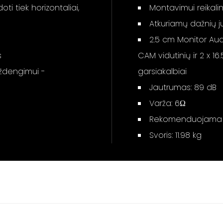
ti tiek horizontaliai,
Montavimui reikalin
Atkuriamų dažnių j
2.5 cm Monitor Au
s
CAM vidutinių ir 2 x 
uždengimui -
garsiakalbiai
Jautrumas: 89 dB
Varža: 6Ω
Rekomenduojama sti
Svoris: 11.98 kg