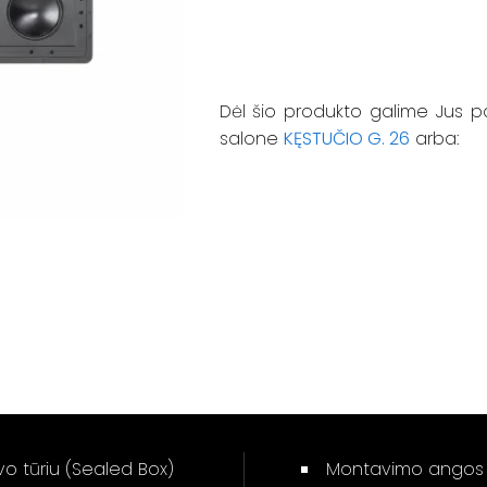
Dėl šio produkto galime Jus p
salone
KĘSTUČIO G. 26
arba:
o tūriu (Sealed Box)
Montavimo angos 