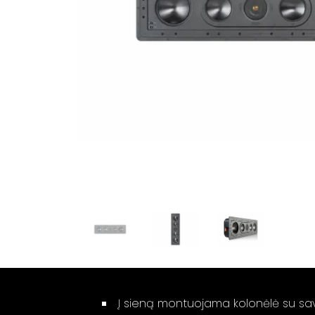
Į sieną montuojama kolonėlė su sav