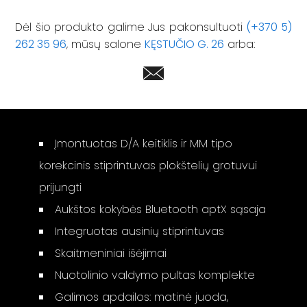
Dėl šio produkto galime Jus pakonsultuoti
(+370 5)
262 35 96
, mūsų salone
KĘSTUČIO G. 26
arba:
Įmontuotas D/A keitiklis ir MM tipo
korekcinis stiprintuvas plokštelių grotuvui
prijungti
Aukštos kokybės Bluetooth aptX sąsaja
Integruotas ausinių stiprintuvas
Skaitmeniniai išėjimai
Nuotolinio valdymo pultas komplekte
Galimos apdailos: matinė juoda,