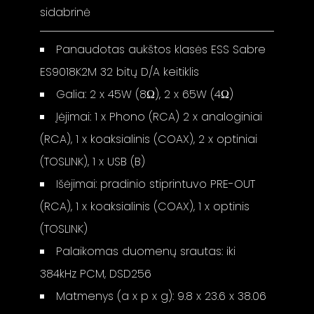
sidabrinė
Panaudotas aukštos klasės ESS Sabre
ES9018K2M 32 bitų D/A keitiklis
Galia: 2 x 45W (8Ω), 2 x 65W (4Ω)
Įėjimai: 1 x Phono (RCA) 2 x analoginiai
(RCA), 1 x koaksialinis (COAX), 2 x optiniai
(TOSLINK), 1 x USB (B)
Išėjimai: pradinio stiprintuvo PRE-OUT
(RCA), 1 x koaksialinis (COAX), 1 x optinis
(TOSLINK)
Palaikomas duomenų srautas: iki
384kHz PCM, DSD256
Matmenys (a x p x g): 9.8 x 23.6 x 38.06