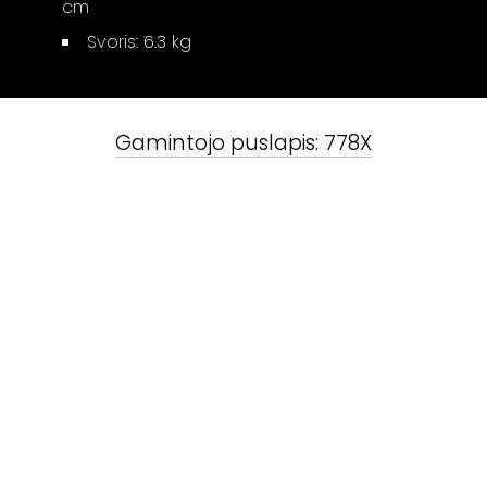
cm
Svoris: 6.3 kg
Gamintojo puslapis:
778X
778X
vartotojo vadovas
Susiję produktai