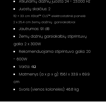
Atkuriamų dažnių juosta 24 - 23.000 Hz
Juostų skaičius: 2
112 × 33 cm XStat™ CLS™ elektrostatinė panelė
2 x 25.4 cm žemų dažnių garsiakalbiai
Jautrumas: 91 dB
Žemų dažnių garsiakalbių stiprintuvų
galia: 2 x 300W
Rekomenduojama stiprintuvo galia: 20
- 600W
Varža: 4Ω
Matmenys (a x p x g): 156.1 x 33.9 x 69.9
cm
Svoris (vienos kolonėlės): 46.8 kg