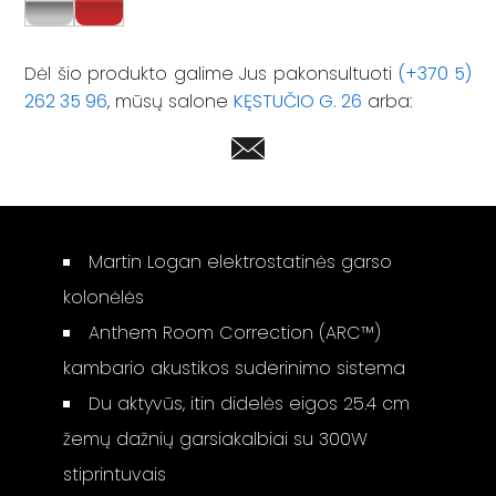
Dėl šio produkto galime Jus pakonsultuoti
(+370 5)
262 35 96
, mūsų salone
KĘSTUČIO G. 26
arba:
Martin Logan elektrostatinės garso
kolonėlės
Anthem Room Correction (ARC™)
kambario akustikos suderinimo sistema
Du aktyvūs, itin didelės eigos 25.4 cm
žemų dažnių garsiakalbiai su 300W
stiprintuvais