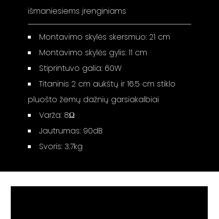
išmaniesiems įrenginiams
Montavimo skylės skersmuo: 21 cm
Montavimo skylės gylis: 11 cm
Stiprintuvo galia: 60W
Titaninis 2 cm aukštų ir 16.5 cm stiklo
pluošto žemų dažnių garsiakalbiai
Varža: 8Ω
Jautrumas: 90dB
Svoris: 3.7kg