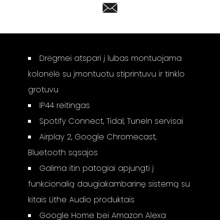
Drėgmei atspari į lubas montuojama
kolonėlė su įmontuotu stiprintuvu ir tinklo
grotuvu
IP44 reitingas
Spotify Connect, Tidal, TuneIn servisai
Airplay 2, Google Chromecast,
Bluetooth sąsajos
Galima itin patogiai apjungti į
funkcionalią daugiakambarinę sistemą su
kitais Lithe Audio produktais
Google Home bei Amazon Alexa