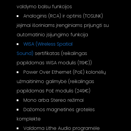
valdymo balsu funkcijos
Analoginis (RCA) ir optinis (TOSLINK)
įėjimai išoriniams įrenginiams prijungti su
automatinio įsijungimo funkcija
WiSA (Wireless Spatial
Sound)
sertifikatas (reikalingas
papildomas WiSA modulis (119€))
Power Over Ethernet (PoE) kolonėlių
užmaitinimo galimybė (reikalingas
papildomas PoE modulis (249€)
Mono arba Stereo režimai
Dažomos magnetinės grotelės
komplekte
Valdoma Lithe Audio programėle