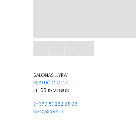
SALONAS „LYRA"
KĘSTUČIO G. 26
LT-08115 VILNIUS
(+370 5) 262 35 96
INFO@LYRA.LT