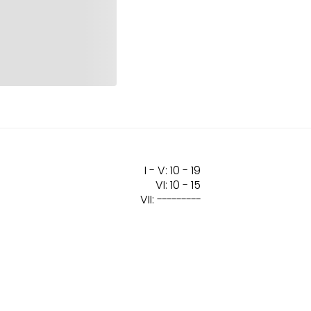
I - V: 10 - 19
VI: 10 - 15
VII:
---------