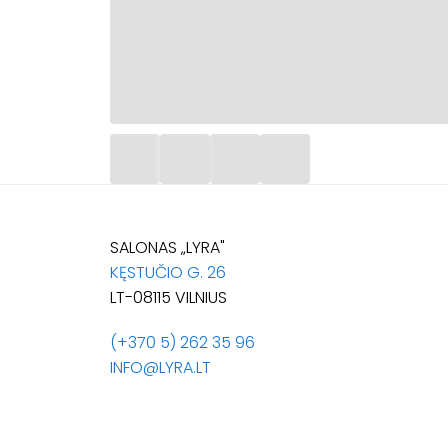
SALONAS „LYRA"
KĘSTUČIO G. 26
LT-08115 VILNIUS
(+370 5) 262 35 96
INFO@LYRA.LT