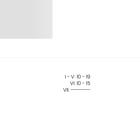
I - V: 10 - 19
VI: 10 - 15
VII:
---------