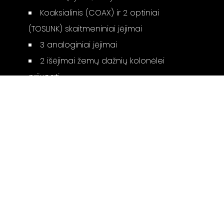
Koaksialinis (COAX) ir 2 optiniai
(TOSLINK) skaitmeniniai įėjimai
3 analoginiai įėjimai
2 išėjimai žemų dažnių kolonėlei
prijungti
Matmenys (a x p x g): 15.1 x 43.4 x 33.9
cm
Svoris - 8.6 kg
Galimos apdailos: juoda
Gamintojo puslapis:
DRA-900H