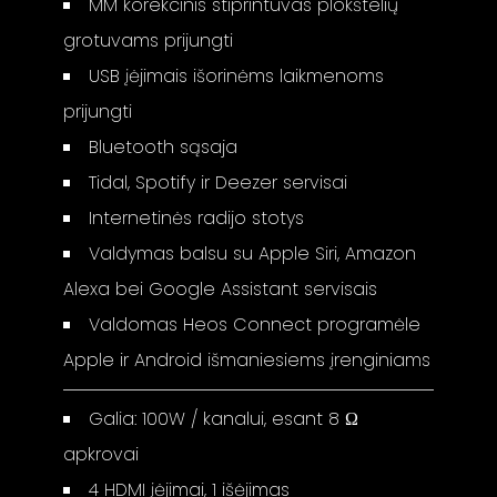
MM korekcinis stiprintuvas plokštelių
grotuvams prijungti
USB įėjimais išorinėms laikmenoms
prijungti
Bluetooth sąsaja
Tidal, Spotify ir Deezer servisai
Internetinės radijo stotys
Valdymas balsu su Apple Siri, Amazon
Alexa bei Google Assistant servisais
Valdomas Heos Connect programėle
Apple ir Android išmaniesiems įrenginiams
Galia: 100W / kanalui, esant 8 Ω
apkrovai
4 HDMI įėjimai, 1 išėjimas