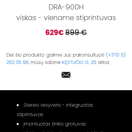
DRA-900H
viskas - viename stiprintuvas
629
€
899
€
Dėl šio produkto galime Jus pakonsultuoti
(+370 5)
262 35 96
, mūsų salone
KĘSTUČIO G. 26
arba:
Stereo resyveris - integruotas
stiprintuvas
Įmontuotas tinklo grotuvas