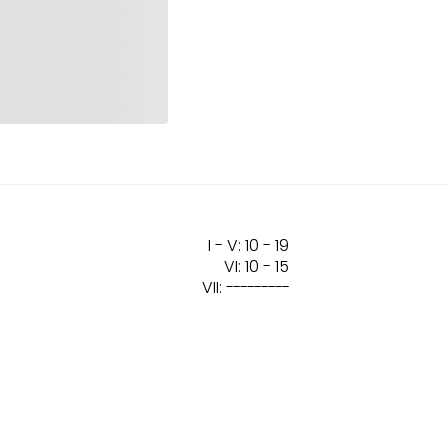
I - V: 10 - 19
VI: 10 - 15
VII:
---------