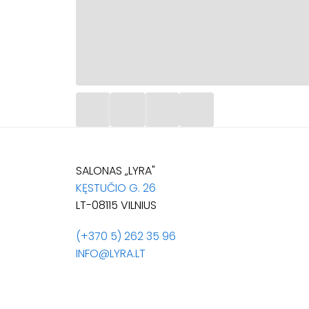
SALONAS „LYRA"
KĘSTUČIO G. 26
LT-08115 VILNIUS
(+370 5) 262 35 96
INFO@LYRA.LT