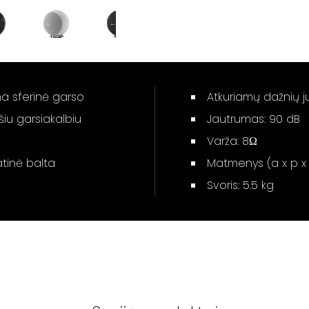
a sferinė garso
Atkuriamų dažnių j
iu garsiakalbiu
Jautrumas: 90 dB
Varža: 8Ω
tinė balta
Matmenys (a x p x g
Svoris: 5.5 kg