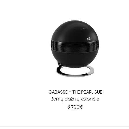
CABASSE
-
THE PEARL SUB
žemų dažnių kolonėlė
3 790
€