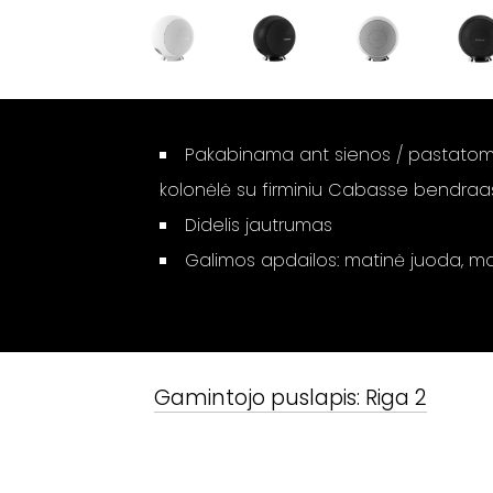
Pakabinama ant sienos / pastatom
kolonėlė su firminiu Cabasse bendraaš
Didelis jautrumas
Galimos apdailos: matinė juoda, ma
Gamintojo puslapis:
Riga 2