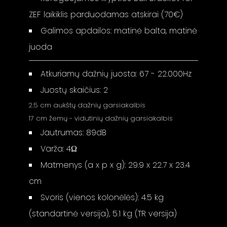
ZEF laikiklis parduodamas atskirai (70€)
Galimos apdailos: matinė balta, matinė
juoda
Atkuriamų dažnių juosta: 67 - 22.000Hz
Juostų skaičius: 2
2.5 cm aukštų dažnių garsiakalbis
17 cm žemų - vidutinių dažnių garsiakalbis
Jautrumas: 89dB
Varža: 4Ω
Matmenys (a x p x g): 29.9 x 22.7 x 23.4
cm
Svoris (vienos kolonėlės): 4.5 kg
(standartinė versija), 5.1 kg (TR versija)