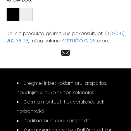
Dėl šio produkto galime Jus pakonsultuoti
(+370 5)
262 35 96
, mūsų salone
KĘSTUČIO G. 26
arba:
Drėgmei ir bet kokiam orui atsparios,
naudojimui lauke skirtos kolonėlės
Galima montuoti tiek vertikaliai, tiek
horizontaliai
Dedikuotai laikikliai komplekte
Koreguojamos krypties Ball Bracket for