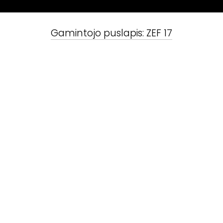
Gamintojo puslapis:
ZEF 17
ZEF 17
vartotojo vadovas
Susiję produktai