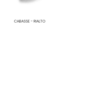
CABASSE
-
RIALTO
bevielės |
aktyvios
kolonėlės
2 990
€
I - V: 10 - 19
SALONAS „LYRA"
VI: 10 - 15
KĘSTUČIO G. 26
VII:
---------
LT-08115 VILNIUS
(+370 5) 262 35 96
INFO@LYRA.LT