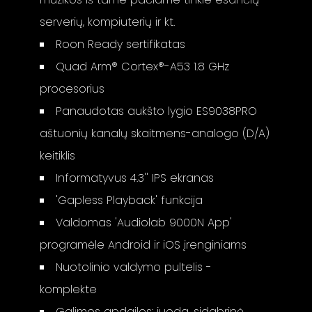
serverių, kompiuterių ir kt.
Roon Ready sertifikatas
Quad Arm® Cortex®-A53 1.8 GHz
procesorius
Panaudotas aukšto lygio ES9038PRO
aštuonių kanalų skaitmens-analogo (D/A)
keitiklis
Informatyvus 4.3'' IPS ekranas
'Gapless Playback' funkcija
Valdomas 'Audiolab 9000N App'
programėle Android ir iOS įrenginiams
Nuotolinio valdymo pultelis -
komplekte
Galimos apdailos: juoda, sidabrinė