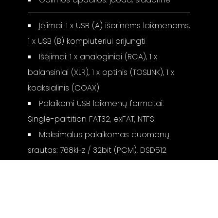
Įėjimai: 1 x USB (A) išorinėms laikmenoms,
1 x USB (B) kompiuteriui prijungti
Išėjimai: 1 x analoginiai (RCA), 1 x
balansiniai (XLR), 1 x optinis (TOSLINK), 1 x
koaksialinis (COAX)
Palaikomi USB laikmenų formatai:
Single-partition FAT32, exFAT, NTFS
Maksimalus palaikomas duomenų
srautas: 768kHz / 32bit (PCM), DSD512
Matmenys (a x p x g): 8.9 x 44.4 x 33.3
cm
Svoris: 8 kg