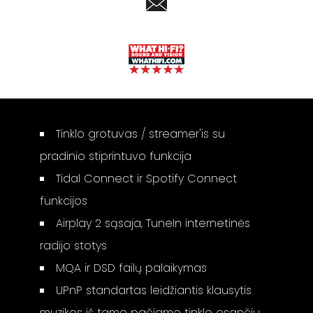
Tinklo grotuvas / streamer'is su
pradinio stiprintuvo funkcija
Tidal Connect ir Spotify Connect
funkcijos
Airplay 2 sąsaja, TuneIn internetinės
radijo stotys
MQA ir DSD failų palaikymas
UPnP standartas leidžiantis klausytis
muzikos iš tame pačiame tinkle esančių