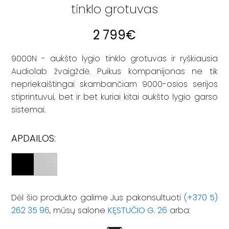
tinklo grotuvas
2 799
€
9000N - aukšto lygio tinklo grotuvas ir ryškiausia
Audiolab žvaigždė. Puikus kompanijonas ne tik
nepriekaištingai skambančiam 9000-osios serijos
stiprintuvui, bet ir bet kuriai kitai aukšto lygio garso
sistemai.
APDAILOS:
Dėl šio produkto galime Jus pakonsultuoti
(+370 5)
262 35 96
, mūsų salone
KĘSTUČIO G. 26
arba: