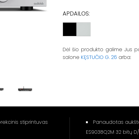
APDAILOS:
Dėl šio produkto galime Jus p
salone
KĘSTUČIO G. 26
arba:
rekcinis stiprintuvas
Panaudotas aukšto
ES9038Q2M 32 bitų D/A 