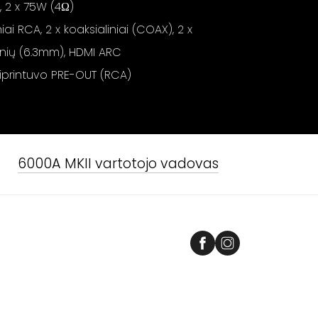
, 2 x 75W (4Ω)
niai RCA, 2 x koaksialiniai (COAX), 2 x
sinių (6.3mm), HDMI ARC
stiprintuvo PRE-OUT (RCA)
6000A MKII
vartotojo vadovas