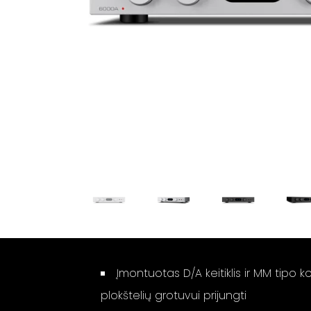
Įmontuotas D/A keitiklis ir MM tipo ko
plokštelių grotuvui prijungti