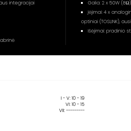
aus integracijai
Galia: 2 x 50W (8Ω)
Įėjimai: 4 x analogi
optiniai (TOSLINK), au
Išėjimai: pradinio 
dabrinė
I - V: 10 - 19
VI: 10 - 15
VII:
---------