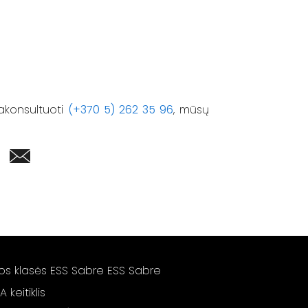
akonsultuoti
(+370 5) 262 35 96
, mūsų
s klasės ESS Sabre ESS Sabre
keitiklis