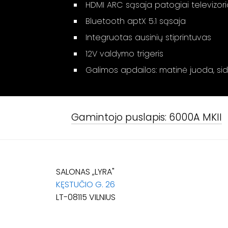
HDMI ARC sąsaja patogiai televizori
Bluetooth aptX 5.1 sąsaja
Integruotas ausinių stiprintuvas
12V valdymo trigeris
Galimos apdailos: matinė juoda, si
Gamintojo puslapis:
6000A MKII
SALONAS „LYRA"
KĘSTUČIO G. 26
LT-08115 VILNIUS
(+370 5) 262 35 96