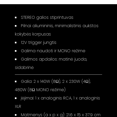
STEREO galios stiprintuvas
Pilnai aliumininis, minimalistinis aukštos
kokybės korpusas
12V trigger jungtis
Galima naudoti ir MONO režime
Galimos apdailos: matinė juoda,
sidabrinė
Galia: 2 x 140W (8Ω), 2 x 230W (4Ω),
480W (8Ω MONO režime)
Įėjimai: 1 x analoginis RCA, 1 x analoginis
XLR
Matmenys (a x p x g): 21.6 x 15 x 37.9 cm