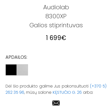
Audiolab
8300XP
Galios stiprintuvas
1 699
€
APDAILOS:
Dėl šio produkto galime Jus pakonsultuoti
(+370 5)
262 35 96
, mūsų salone
KĘSTUČIO G. 26
arba: