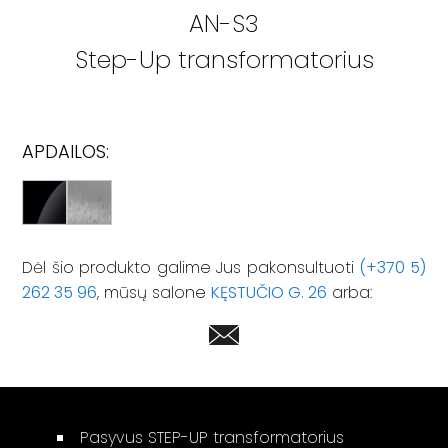
AN-S3
Step-Up transformatorius
APDAILOS:
Dėl šio produkto galime Jus pakonsultuoti
(+370 5)
262 35 96
, mūsų salone
KĘSTUČIO G. 26
arba:
Pasyvus STEP-UP transformatorius