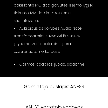
pakeliantis MC tipo galvutės išėjimo lygį iki
tinkamo MM tipo korekciniams
stiprintuvams
Aukščiausios kokybės Audio Note
transformatoriai suvynioti iš 99.99%
grynumo vario patalpinti gerai
užekranuotame korpuse
Galimos apdailos: juoda, sidabrinė
Gamintojo puslapis:
AN-S3
AN-S3
vartotojo vadovas