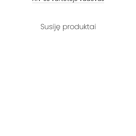
Susiję produktai
AUDIO NOTE
-
AN-
AUDIO NOTE
-
AN-
AUDIO NOTE
S1
S2
S4
step-up
step-up
step-u
transformatorius
transformatorius
transformat