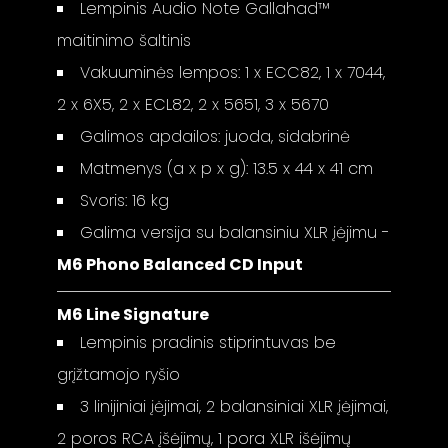
Lempinis Audio Note Gallahad™
maitinimo šaltinis
Vakuuminės lempos: 1 x ECC82, 1 x 7044,
2 x 6X5, 2 x ECL82, 2 x 5651, 3 x 5670
Galimos apdailos: juoda, sidabrinė
Matmenys (a x p x g): 13.5 x 44 x 41 cm
Svoris: 16 kg
Galima versija su balansiniu XLR įėjimu -
M6 Phono Balanced CD Input
M6 Line Signature
Lempinis pradinis stiprintuvas be
grįžtamojo ryšio
3 linijiniai įėjimai, 2 balansiniai XLR įėjimai,
2 poros RCA įšėjimų, 1 pora XLR išėjimų