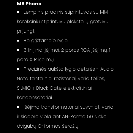
M6 Phono
Lempinis pradinis stiprintuvas su MM
korekciniu stiprintuvu plokštelių grotuvui
prijungti
Be grįžtamojo ryšio
3 linijiniai įėjimai, 2 poros RCA įšėjimų, 1
pora XLR išėjimų
Precizinės aukšto lygio detalės - Audio
Note tantaliniai rezistoriai, vario folijos,
SILMIC ir Black Gate elektrolitiniai
kondensatoriai
Išėjimo transformatoriai suvynioti vario
ir sidabro viela ant AN-Perma 50 Nickel
dvigubų C-formos šerdžių