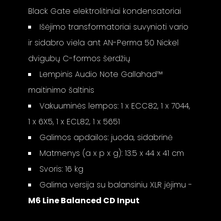
Black Gate elektrolitiniai kondensatoriai
Išėjimo transformatoriai suvynioti vario
ir sidabro viela ant AN-Perma 50 Nickel
dvigubų C-formos šerdžių
Lempinis Audio Note Gallahad™
maitinimo šaltinis
Vakuuminės lempos: 1 x ECC82, 1 x 7044,
1 x 6X5, 1 x ECL82, 1 x 5651
Galimos apdailos: juoda, sidabrinė
Matmenys (a x p x g): 13.5 x 44 x 41 cm
Svoris: 16 kg
Galima versija su balansiniu XLR įėjimu -
M6 Line Balanced CD Input