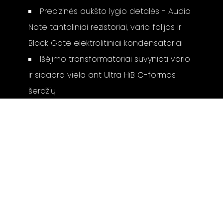
Precizinės aukšto lygio detalės - Audio
Note tantaliniai rezistoriai, vario folijos ir
Black Gate elektrolitiniai kondensatoriai
Išėjimo transformatoriai suvynioti vario
ir sidabro viela ant Ultra HiB C-formos
šerdžių
Atskiras lempinis Audio Note Gallahad™
maitinimo šaltinis
Vakuuminės lempos: 1 x 6463, 1 x 6189, 2
x 5651, 2 x 6X5, 2 x ECL82
Matmenys (a x p x g): 14 x 44 x 41 cm
(pradinis stiprintuvas), 14 x 44 x 41 cm
(maitinimo šaltinis)
Svoris (abiejų įrenginių): 30 kg