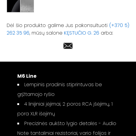
Dėl šio produkto galime Jus pakonsultuoti
(+370 5)
262 35 96
, mūsų salone
KĘSTUČIO G. 26
arba:
M6 Line
Lempinis pradinis stiprintuvas be
grįžtamojo ryšio
4 linijiniai įėjimai, 2 poros RCA įšėjimų, 1
pora XLR išėjimų
Precizinės aukšto lygio detalės - Audio
Note tantaliniai rezistoriai, vario folijos ir