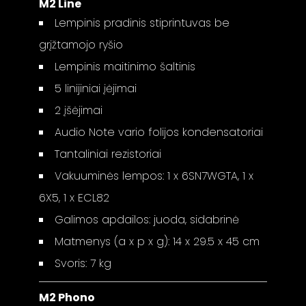
M2 Line
Lempinis pradinis stiprintuvas be
grįžtamojo ryšio
Lempinis maitinimo šaltinis
5 linijiniai įėjimai
2 įšėjimai
Audio Note vario folijos kondensatoriai
Tantaliniai rezistoriai
Vakuuminės lempos: 1 x 6SN7WGTA, 1 x
6X5, 1 x ECL82
Galimos apdailos: juoda, sidabrinė
Matmenys (a x p x g): 14 x 29.5 x 45 cm
Svoris: 7 kg
M2 Phono