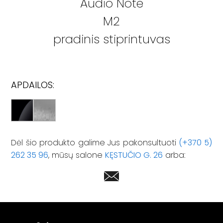
Audio Note
M2
pradinis stiprintuvas
APDAILOS:
Dėl šio produkto galime Jus pakonsultuoti
(+370 5)
262 35 96
, mūsų salone
KĘSTUČIO G. 26
arba: