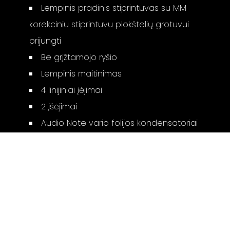
Lempinis pradinis stiprintuvas su MM
korekciniu stiprintuvu plokštelių grotuvui
prijungti
Be grįžtamojo ryšio
Lempinis maitinimas
4 linijiniai įėjimai
2 įšėjimai
Audio Note vario folijos kondensatoriai
Tantaliniai rezistoriai
Vakuuminės lempos: 1 x 6SN7WGTA, 1 x
6DJ8, 1 x ECC83, 1 x 6X5, 1 x ECL82
Galimos apdailos: juoda, sidabrinė
Matmenys (a x p x g): 14 x 29.5 x 45 cm
Svoris: 7 kg