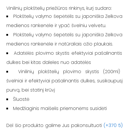
Vinilinių plokštelių priežiūros rinkinys, kurį sudaro:
Plokštelių valymo šepėtėlis su japoniška Zelkova
medienos rankenėle ir ypač švelniu velvetu.
Plokštelių valymo šepėtėlis su japoniška Zelkova
medienos rankenėle ir natūraliais ožio plaukais.
Adatėlės plovimo skystis efektyviai pašalinantis
dulkes bei kitas daleles nuo adatėlės
Vinilinių plokštelių plovimo skystis (200ml)
švelniai ir efektyviai pašalinantis dulkes, susikaupusį
purvą, bei statinį krūvį
Šluostė
Medžiaginis maišelis priemonėms susidėti
Dėl šio produkto galime Jus pakonsultuoti
(+370 5)