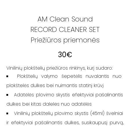
AM Clean Sound
RECORD CLEANER SET
Priežiūros priemonės
30
€
Vinilinių plokštelių priežiūros rinkinys, kurį sudaro:
Plokštelių valymo šepetėlis nuvalantis nuo
plokštelės dulkes bei nuimantis statinį krūvį
Adatėlės plovimo skystis efektyviai pašalinantis
dulkes bei kitas daleles nuo adatėlės
Vinilinių plokštelių plovimo skystis (45ml) švelniai
ir efektyviai pašalinantis dulkes, susikaupusį purvą,