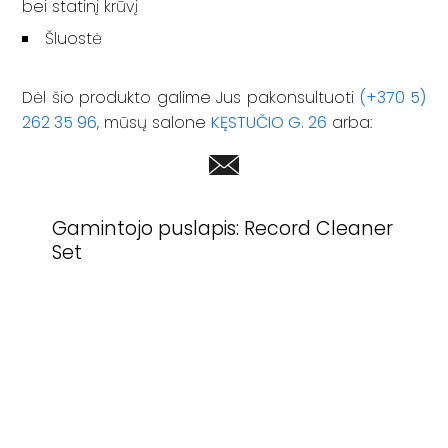
bei statinį krūvį
Šluostė
Dėl šio produkto galime Jus pakonsultuoti
(+370 5)
262 35 96
, mūsų salone
KĘSTUČIO G. 26
arba:
Gamintojo puslapis:
Record Cleaner
Set
I - V: 10 - 19
SALONAS „LYRA"
VI: 10 - 15
KĘSTUČIO G. 26
VII:
---------
LT-08115 VILNIUS