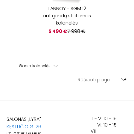
TANNOY
-
SGM 12
ant grindų statomos
kolonėlės
5 490
€
7 998
€
Garso kolonėlės
Ant grindų statomos kolonėlės
I - V: 10 - 19
SALONAS „LYRA"
VI: 10 - 15
KĘSTUČIO G. 26
VII:
---------