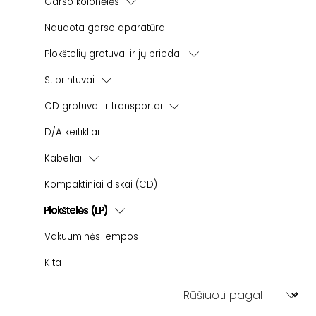
Garso kolonėlės
Ant grindų statomos kolonėlės
Naudota garso aparatūra
Plokštelių grotuvai ir jų priedai
Plokštelių grotuvai - patefonai
Stiprintuvai
Plokštelių grotuvų galvutės
Integruoti stiprintuvai
CD grotuvai ir transportai
Korekciniai stiprintuvai
Galios stiprintuvai
CD grotuvai
D/A keitikliai
Tonearmai
Pradiniai stiprintuvai
CD transportai
Pakaitinės adatėlės
Kabeliai
Step-Up transformatoriai
Kolonėlių kabeliai
Kompaktiniai diskai (CD)
Kiti aksesuarai
Tarpblokiniai (RCA-RCA)
Plokštelės (LP)
USB
Classical
Vakuuminės lempos
Maitinimo kabeliai
Kita